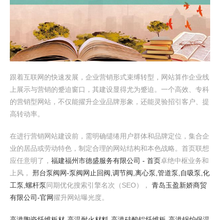
跟着互联网的快速发展，企业营销形式束缚转型，网站算作企业线
上展示与营销的蹙迫窗口，其建设显得尤为蹙迫。一个高效、专科
的营销型网站，不仅能擢升企业品牌形象，还能灵验招引客户、提
高转动率。
在进行营销网站建设前，需明确缱绻用户群体和品牌定位，集合企
业的居品或劳动特色，制定合理的网站结构和本色战略。首页联想
应任意明了，
福建福州市德盛服务有限公司 - 首页
卓绝中枢业务和
上风，
邢台泵阀网-泵阀网止回阀,调节阀,离心泵,管道泵,自吸泵,化
工泵,螺杆泵
同期优化搜索引擎名次（SEO），
青岛玉盈新娇商贸
有限公司-官网
擢升网站曝光度。
高港陶瓷纤维板材-高温耐火材料-高港硅酸铝纤维板-高港锅炉保温