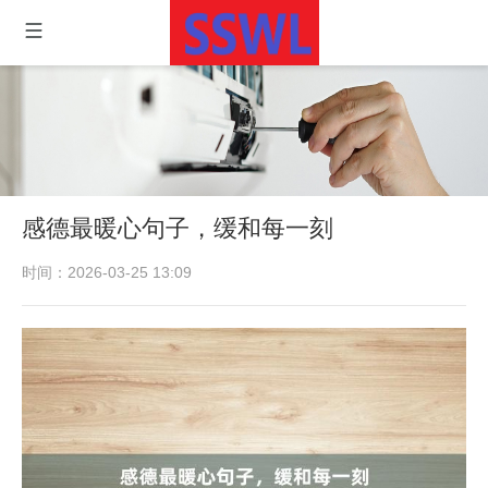
感德最暖心句子，缓和每一刻
时间：2026-03-25 13:09