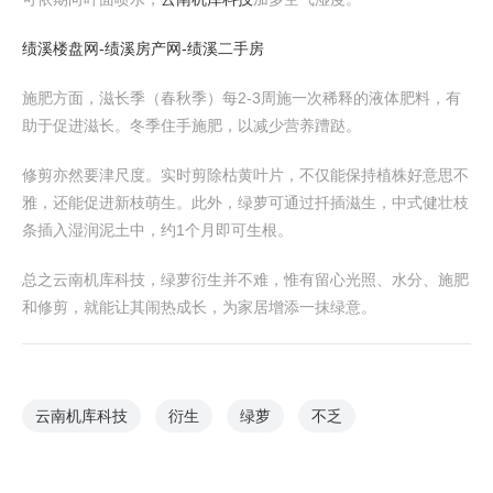
绩溪楼盘网-绩溪房产网-绩溪二手房
施肥方面，滋长季（春秋季）每2-3周施一次稀释的液体肥料，有
助于促进滋长。冬季住手施肥，以减少营养蹧跶。
修剪亦然要津尺度。实时剪除枯黄叶片，不仅能保持植株好意思不
雅，还能促进新枝萌生。此外，绿萝可通过扦插滋生，中式健壮枝
条插入湿润泥土中，约1个月即可生根。
总之云南机库科技，绿萝衍生并不难，惟有留心光照、水分、施肥
和修剪，就能让其闹热成长，为家居增添一抹绿意。
云南机库科技
衍生
绿萝
不乏