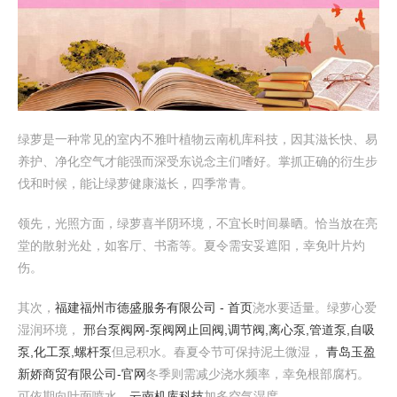
绿萝是一种常见的室内不雅叶植物云南机库科技，因其滋长快、易
养护、净化空气才能强而深受东说念主们嗜好。掌抓正确的衍生步
伐和时候，能让绿萝健康滋长，四季常青。
领先，光照方面，绿萝喜半阴环境，不宜长时间暴晒。恰当放在亮
堂的散射光处，如客厅、书斋等。夏令需安妥遮阳，幸免叶片灼
伤。
其次，
福建福州市德盛服务有限公司 - 首页
浇水要适量。绿萝心爱
湿润环境，
邢台泵阀网-泵阀网止回阀,调节阀,离心泵,管道泵,自吸
泵,化工泵,螺杆泵
但忌积水。春夏令节可保持泥土微湿，
青岛玉盈
新娇商贸有限公司-官网
冬季则需减少浇水频率，幸免根部腐朽。
可依期向叶面喷水，
云南机库科技
加多空气湿度。